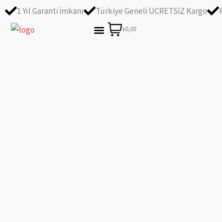
İçeriğe
1 Yıl Garanti İmkanı
Türkiye Geneli ÜCRETSİZ Kargo
atla
₺0,00
ÖZEL TASARIM BALONLAR