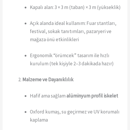
Kapalı alan: 3 × 3 m (taban) × 3 m (yükseklik)
Açık alanda ideal kullanım: Fuar stantları,
festival, sokak tanıtımları, pazaryeri ve
mağaza önü etkinlikleri
Ergonomik “örümcek” tasarım ile hızlı
kurulum (tek kişiyle 2–3 dakikada hazır)
Malzeme ve Dayanıklılık
Hafif ama sağlam
alüminyum profil iskelet
Oxford kumaş, su geçirmez ve UV korumalı
kaplama