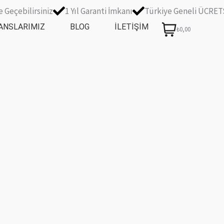
 Geçebilirsiniz
1 Yıl Garanti İmkanı
Türkiye Geneli ÜCRET
ANSLARIMIZ
BLOG
İLETIŞIM
₺0,00