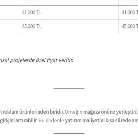
41.000 TL
41.000 
45.000 TL
45.000 
l projelerde özel fiyat verilir.
n reklam ürünlerinden biridir.
Örneğin
mağaza önüne yerleştiri
rişini artırabilir
. Bu nedenle
yatırım maliyetini kısa sürede a