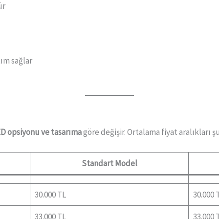
ür
ım sağlar
ED opsiyonu ve tasarıma
göre değişir. Ortalama fiyat aralıkları ş
Standart Model
30.000 TL
30.000 
33.000 TL
33.000 