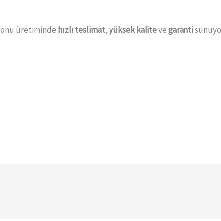
lonu üretiminde
hızlı teslimat
,
yüksek kalite
ve
garanti
sunuyor