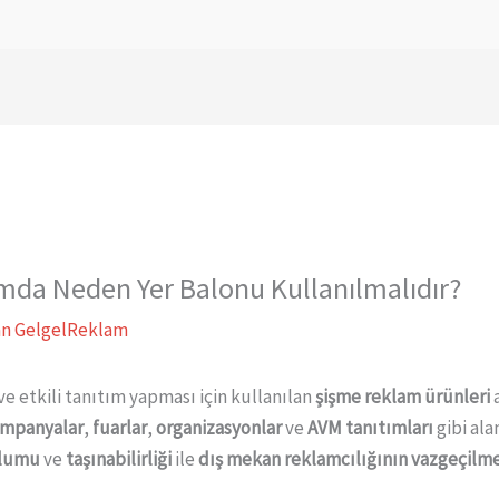
mda Neden Yer Balonu Kullanılmalıdır?
an
GelgelReklam
ve etkili tanıtım yapması için kullanılan
şişme reklam ürünleri
mpanyalar
,
fuarlar
,
organizasyonlar
ve
AVM tanıtımları
gibi al
ulumu
ve
taşınabilirliği
ile
dış mekan reklamcılığının vazgeçilm