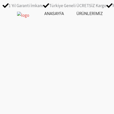
İçeriğe
1 Yıl Garanti İmkanı
Türkiye Geneli ÜCRETSİZ Kargo
atla
ANASAYFA
ÜRÜNLERIMIZ