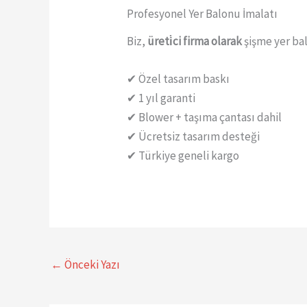
Profesyonel Yer Balonu İmalatı
Biz,
üreti̇ci firma olarak
şişme yer ba
✔ Özel tasarım baskı
✔ 1 yıl garanti
✔ Blower + taşıma çantası dahil
✔ Ücretsiz tasarım desteği
✔ Türkiye geneli kargo
←
Önceki Yazı