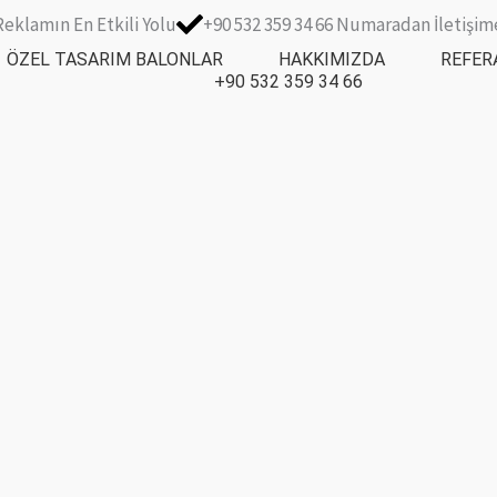
Reklamın En Etkili Yolu
+90 532 359 34 66 Numaradan İletişime
ÖZEL TASARIM BALONLAR
HAKKIMIZDA
REFER
+90 532 359 34 66