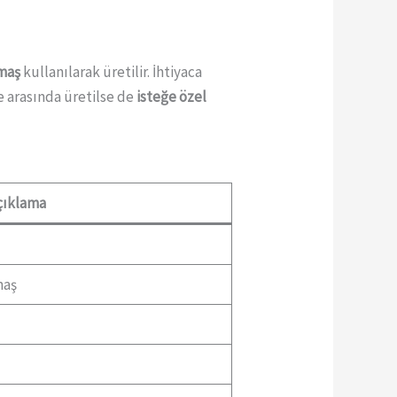
maş
kullanılarak üretilir. İhtiyaca
e arasında üretilse de
isteğe özel
çıklama
maş