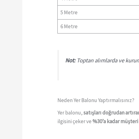
5 Metre
6 Metre
Not:
Toptan alımlarda ve kurumsa
Neden Yer Balonu Yaptırmalısınız?
Yer balonu,
satışları doğrudan artıra
ilgisini çeker ve
%30’a kadar müşteri gi