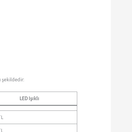
u şekildedir:
LED Işıklı
TL
TL