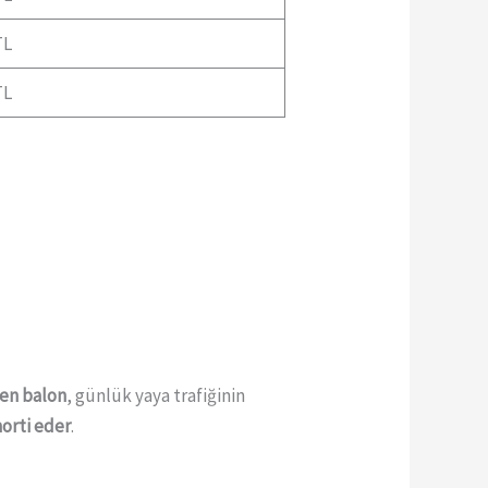
TL
TL
len balon
, günlük yaya trafiğinin
morti eder
.